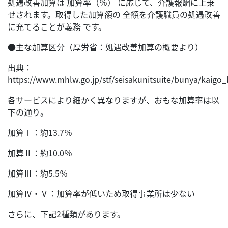
処遇改善加算は 加算率（％） に応じて、介護報酬に上乗
せされます。取得した加算額の 全額を介護職員の処遇改善
に充てることが義務 です。
●主な加算区分（厚労省：処遇改善加算の概要より）
出典：
https://www.mhlw.go.jp/stf/seisakunitsuite/bunya/kaigo_
各サービスにより細かく異なりますが、おもな加算率は以
下の通り。
加算Ⅰ：約13.7％
加算Ⅱ：約10.0％
加算Ⅲ：約5.5％
加算Ⅳ・Ⅴ：加算率が低いため取得事業所は少ない
さらに、下記2種類があります。