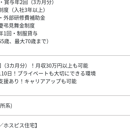
・賞与年2回（3カ月分）
制度（入社3年以上）
・外部研修費補助金
慶弔見舞金制度
年1回・制服貸与
5歳、最大70歳まで）
回（3カ月分）！月収30万円以上も可能
110日！プライベートも大切にできる環境
支援あり！キャリアアップも可能
所系)
／ホスピス住宅】