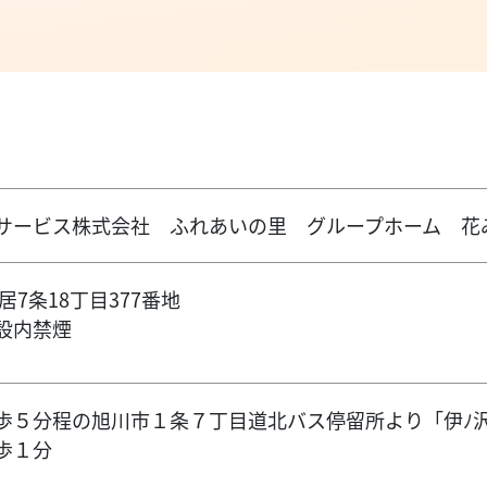
サービス株式会社 ふれあいの里 グループホーム 花
居7条18丁目377番地
設内禁煙
歩５分程の旭川市１条７丁目道北バス停留所より「伊ﾉ
歩１分