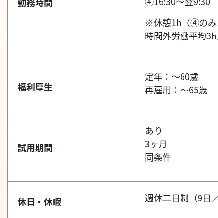
④16:30～翌9:30
勤務時間
※休憩1h（④のみ1
時間外労働平均3h
定年：～60歳
福利厚生
再雇用：～65歳
あり
3ヶ月
試用期間
同条件
週休二日制（9日
休日・休暇