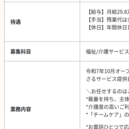
【給与】月給29.
【手当】残業代は全
待遇
【休日】年間休日1
募集科目
福祉/介護サービ
令和7年10月オ
さるサービス提供
＼お任せするのは
*裁量を持ち、主
*介護度の高いご
業務内容
*「チームケア」
*お電話ひとつで応