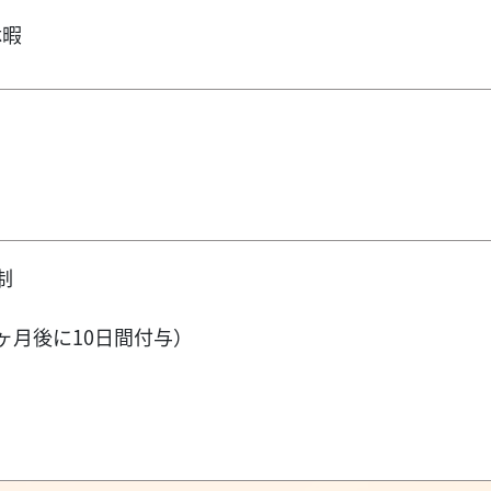
り
休暇
制
ヶ月後に10日間付与）