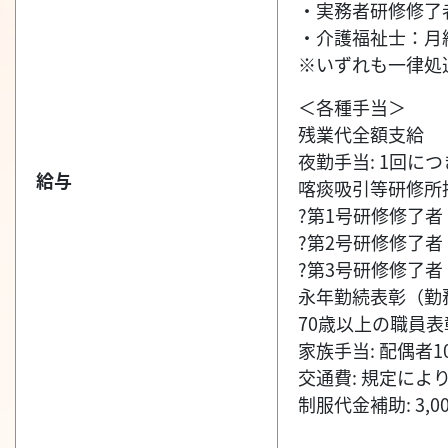
・実務者研修修了者
・介護福祉士：月給3
※いずれも一律処
＜各種手当＞
残業代全額支給
夜勤手当: 1回につ
給与
喀痰吸引等研修所
?第1号研修修了者（
?第2号研修修了者（
?第3号研修修了者（
永年勤続表彰（勤務
70歳以上の職員
家族手当: 配偶者10
交通費: 規定によ
制服代金補助: 3,0