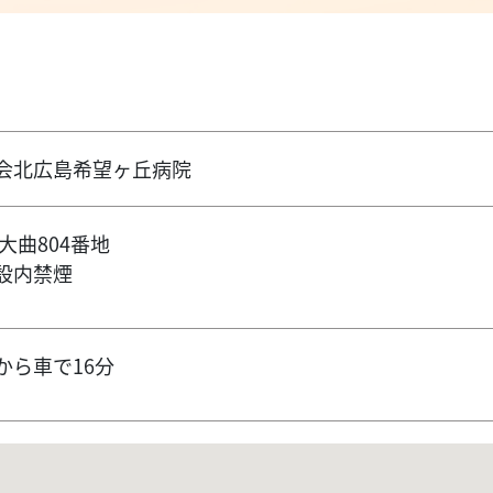
会北広島希望ヶ丘病院
大曲804番地
設内禁煙
から車で16分