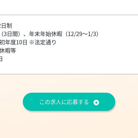
2日制
3日間）、年末年始休暇（12/29～1/3）
初年度10日 ※法定通り
弔休暇等
日
この求人に応募する