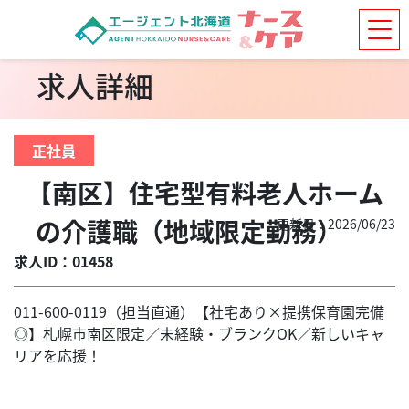
求人詳細
正社員
【南区】住宅型有料老人ホーム
の介護職（地域限定勤務）
更新日：2026/06/23
求人ID：01458
011-600-0119（担当直通）【社宅あり×提携保育園完備
◎】札幌市南区限定／未経験・ブランクOK／新しいキャ
リアを応援！