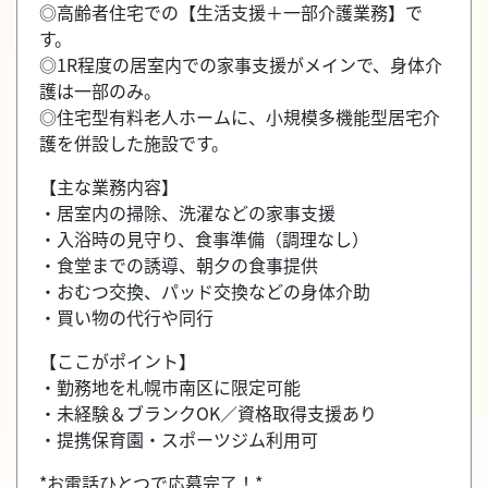
◎高齢者住宅での【生活支援＋一部介護業務】で
す。
◎1R程度の居室内での家事支援がメインで、身体介
護は一部のみ。
◎住宅型有料老人ホームに、小規模多機能型居宅介
護を併設した施設です。
【主な業務内容】
・居室内の掃除、洗濯などの家事支援
・入浴時の見守り、食事準備（調理なし）
・食堂までの誘導、朝夕の食事提供
・おむつ交換、パッド交換などの身体介助
・買い物の代行や同行
【ここがポイント】
・勤務地を札幌市南区に限定可能
・未経験＆ブランクOK／資格取得支援あり
・提携保育園・スポーツジム利用可
*お電話ひとつで応募完了！*