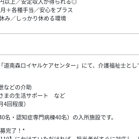
万円以上／安定収入が得られる◎
7ヶ月＋各種手当／安心をプラス
日休み／しっかり休める環境
「道南森ロイヤルケアセンター」にて、介護福祉士とし
泄などの介助
さまの生活サポート など
月4回程度）
40名・認知症専門病棟40名）の入所施設です。
募完了！*
600-0119】にかけていただければ、担当者がすぐに対