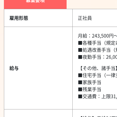
募集要項
雇用形態
正社員
月給：243,500
■各種手当（規定
■処遇改善手当（
■夜勤手当：26,0
給与
【その他、諸手当
■住宅手当（一律
■家族手当
■残業手当
■交通費：上限31