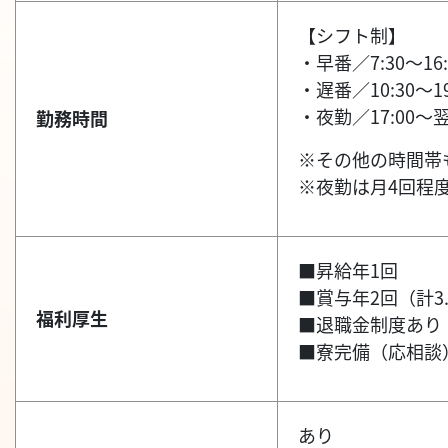
【シフト制】
・早番／7:30～16:
・遅番／10:30～19
・夜勤／17:00～翌
勤務時間
※その他の時間帯
※夜勤は月4回程
■昇給年1回
■賞与年2回（計3
福利厚生
■退職金制度あり
■寮完備（応相談
あり