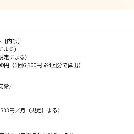
円～【内訳】
による）
規定による）
00円（1回6,500円 ※4回分で算出）
】
支給）
,600円／月（規定による）