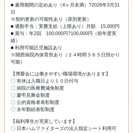
■ 雇用期間の定めあり（4ヶ月未満）?2026年3月31
日
※契約更新の可能性あり（原則更新）
■ 通勤手当：実費支給（上限あり）月額 15,000円
■ 賞与：年2回 100,000円?100,000円（前年度実
績）
■ 利用可能託児施設あり
※開西病院内保育所あり（２４時間３６５日預かり
可能）
【博愛会には働きやすい職場環境があります】
〇 有休は入職日より１０日付与
〇 病院の医療費減免制度
〇 慶弔見舞金制度
〇 公的資格者表彰制度
〇 永年勤続表彰制度
【福利厚生が充実しています】
〇 日本ハムファイターズの法人指定シート利用可