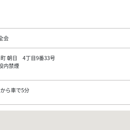
全会
町 朝日 4丁目9番33号
設内禁煙
駅から車で5分