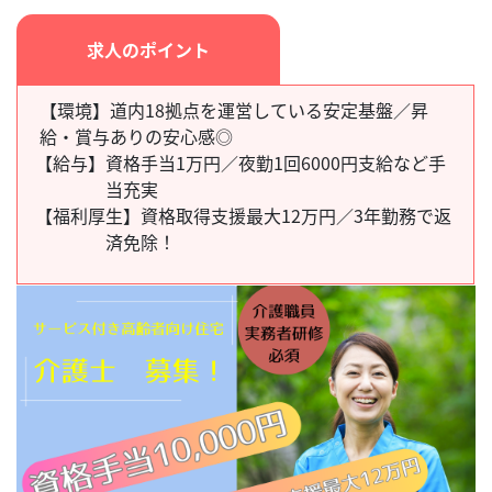
求人のポイント
【環境】道内18拠点を運営している安定基盤／昇
給・賞与ありの安心感◎
【給与】
資格手当1万円／夜勤1回6000円支給など手
当充実
【福利厚生】
資格取得支援最大12万円／3年勤務で返
済免除！