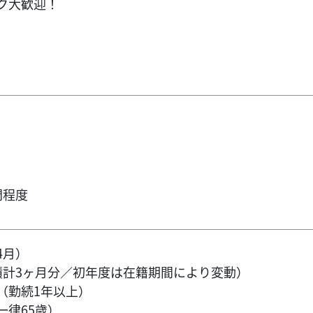
ク大歓迎！
間程度
4月）
績計3ヶ月分／初年度は在籍期間により変動）
（勤続1年以上）
一律65歳）