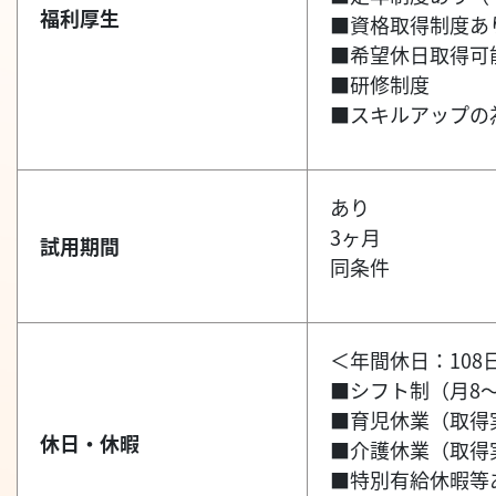
福利厚生
■資格取得制度あ
■希望休日取得可
■研修制度
■スキルアップの
あり
3ヶ月
試用期間
同条件
＜年間休日：108
■シフト制（月8
■育児休業（取得
休日・休暇
■介護休業（取得
■特別有給休暇等