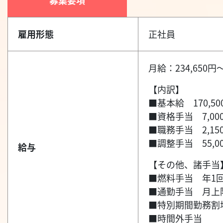
募集要項
雇用形態
正社員
月給：234,650円～
【内訳】
■基本給 170,500
■資格手当 7,000
■職務手当 2,15
■調整手当 55,0
給与
【その他、諸手当
■燃料手当 年1回
■通勤手当 月上限
■特別期間勤務割増
■時間外手当