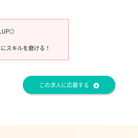
UP◎
！
らにスキルを磨ける！
この求人に応募する