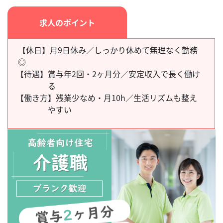
求人のポイント
【休日】月9日休み／しっかり休めて無理なく勤務
◎
【待遇】
賞与年2回・2ヶ月分／安定収入で長く働け
る
【働き方】
残業少なめ・月10h／生活リズムも整え
やすい