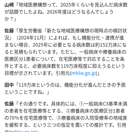
山崎
「地域医療構想って、2025年くらいを見込んだ病床数
が話題でしたよね。2026年度はどうなるんでしょう
か？」
佐藤
「厚生労働省『新たな地域医療構想の現時点の検討状
況』（2024年11月）によれば、もし機能分化・連携が進
まない場合、2025年に必要となる病床数は約152万床にな
ると見積もられています。ただし、一般病床や療養病床の
医療区分1患者について、在宅医療等で対応することを条
件とすると、必要病床数を119万床程度に抑えうるという
目標が示されています。引用元(
mhlw.go.jp
)」
田中
「119万床というのは、機能分化が進んだときの予測
ということですね。」
佐藤
「その通りです。具体的には、①一般病床C3基準未満
の患者を在宅医療等とする、②療養病床の医療区分1患者
の70％を在宅医療等で、③療養病床の入院受療率の地域差
を緩和する、という三つの仮定を置いての推計です。引用
元(
mhlw.go.jp
)」