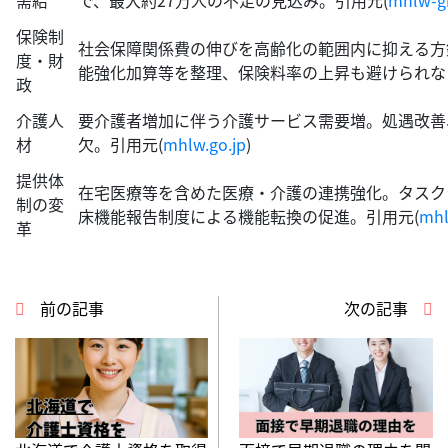
需給
で、最大約27万人の不足の見込み。引用元(
mhlw-gr
保険制
社会保障関係費の伸びを高齢化の範囲内に抑える方
度・財
能強化加算等を整理、保険料率の上昇も避けられな
政
介護人
要介護者増加に伴う介護サービス需要増。処遇改善
材
欠。引用元(
mhlw.go.jp
)
提供体
在宅医療等を含めた医療・介護の連携強化。タスクシ
制の変
床機能報告制度による機能転換の促進。引用元(
mhl
革
前の記事
次の記事