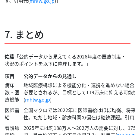
す。引用元(
mhlw.go.jp
)」
7. まとめ
佐藤
「公的データから見えてくる2026年度の医療制度・
状況のポイントを以下に整理します。」
項目
公的データからの見通し
病床
地域医療構想による機能分化・連携を進めない場合、2
数・医
必要とされるが、目標として119万床に抑える可能
療機能
(
mhlw.go.jp
)
医師需
全国マクロでは2022年に医師需給はほぼ均衡、将
給
性。ただし地域・診療科間の偏在は継続課題。引用
看護師
2025年には約188万人〜202万人の需要に対し、17