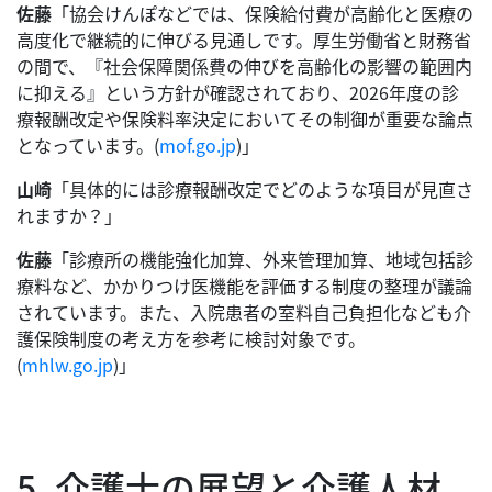
佐藤
「協会けんぽなどでは、保険給付費が高齢化と医療の
高度化で継続的に伸びる見通しです。厚生労働省と財務省
の間で、『社会保障関係費の伸びを高齢化の影響の範囲内
に抑える』という方針が確認されており、2026年度の診
療報酬改定や保険料率決定においてその制御が重要な論点
となっています。(
mof.go.jp
)」
山崎
「具体的には診療報酬改定でどのような項目が見直さ
れますか？」
佐藤
「診療所の機能強化加算、外来管理加算、地域包括診
療料など、かかりつけ医機能を評価する制度の整理が議論
されています。また、入院患者の室料自己負担化なども介
護保険制度の考え方を参考に検討対象です。
(
mhlw.go.jp
)」
5. 介護士の展望と介護人材