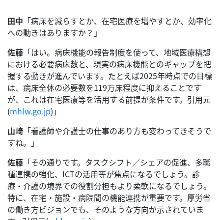
田中
「病床を減らすとか、在宅医療を増やすとか、効率化
への動きはありますか？」
佐藤
「はい。病床機能の報告制度を使って、地域医療構想
における必要病床数と、現実の病床機能とのギャップを把
握する動きが進んでいます。たとえば2025年時点での目標
は、病床全体の必要数を119万床程度に抑えることです
が、これは在宅医療等を活用する前提が条件です。引用元
(
mhlw.go.jp
)」
山崎
「看護師や介護士の仕事のあり方も変わってきそうで
すね。」
佐藤
「その通りです。タスクシフト／シェアの促進、多職
種連携の強化、ICTの活用等が焦点になるでしょう。診
療・介護の境界での役割分担もより柔軟になるでしょう。
特に、在宅・施設・病院間の機能連携が重要です。厚労省
の働き方ビジョンでも、そのような方向が示されていま